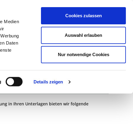
Cookies zulassen
KALIBRIERUNG
SERVICE
le Medien
ir
Auswahl erlauben
, Werbung
ren Daten
>
Download Urkunden Werkskalibrierung
ienste
Nur notwendige Cookies
g
Details zeigen
gung in Ihren Unterlagen bieten wir folgende