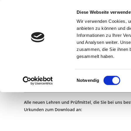
Diese Webseite verwende
Wir verwenden Cookies, um
anbieten zu können und di
Informationen zu Ihrer Ve
und Analysen weiter. Unse
DOWNLOAD URKUNDEN WERKS
zusammen, die Sie ihnen b
gesammelt haben.
E
Notwendig
i
Werkskalibrierung Download der Urk
n
w
Alle neuen Lehren und Prüfmittel, die Sie bei uns bes
i
Urkunden zum Download an:
l
l
i