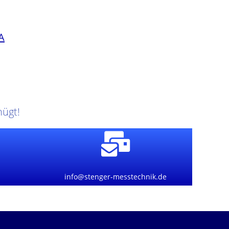
A
nügt!
info@stenger-messtechnik.de