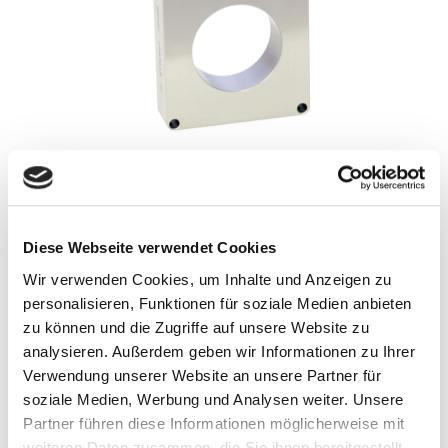
nach Kundenzeichnung
ohne Zeichnung an Werkstück angepasst
Diese Webseite verwendet Cookies
Wir verwenden Cookies, um Inhalte und Anzeigen zu
Arbeitslehre oder Abnahmelehre?
personalisieren, Funktionen für soziale Medien anbieten
Lehren für die Qualitätssicherung -
zu können und die Zugriffe auf unsere Website zu
Eine kurze Einführung
analysieren. Außerdem geben wir Informationen zu Ihrer
Verwendung unserer Website an unsere Partner für
Eine spezielle Art des Prüfens ist das Lehren. Durch das
soziale Medien, Werbung und Analysen weiter. Unsere
Lehren wird festgestellt, ob die Grenzen für bestimmte
Partner führen diese Informationen möglicherweise mit
Längen, Winkel oder Formen eines Werkstückes
weiteren Daten zusammen, die Sie ihnen bereitgestellt