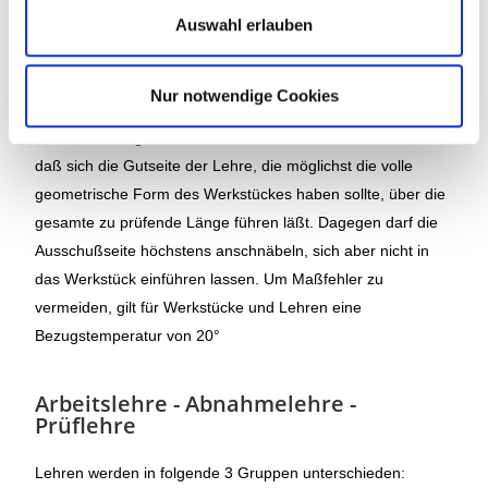
Herstellungsgenauigkeit der Grenzlehren ist in DIN 7162
a
Auswahl erlauben
festgelegt. Dabei erhält die Gutseite zusätzlich einen
h
Abnutzungswert, wodurch die Nutzungsdauer der Lehre
l
erhöht wird.
Nur notwendige Cookies
Bei der Prüfung mit Grenzlehren sollte beachtet werden,
daß sich die Gutseite der Lehre, die möglichst die volle
geometrische Form des Werkstückes haben sollte, über die
gesamte zu prüfende Länge führen läßt. Dagegen darf die
Ausschußseite höchstens anschnäbeln, sich aber nicht in
das Werkstück einführen lassen. Um Maßfehler zu
vermeiden, gilt für Werkstücke und Lehren eine
Bezugstemperatur von 20°
Arbeitslehre - Abnahmelehre -
Prüflehre
Lehren werden in folgende 3 Gruppen unterschieden: