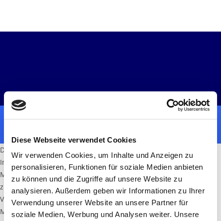
Home
DSGVO
Impressum
Copyright [2020] - stenger messtechnik
Diese Webseite verwendet Cookies
Diese Webseite verwendet Cookies. Wir verwenden Cookies, um
Wir verwenden Cookies, um Inhalte und Anzeigen zu
Inhalte und Anzeigen zu personalisieren, Funktionen für soziale
personalisieren, Funktionen für soziale Medien anbieten
Medien anbieten zu können und die Zugriffe auf unsere Website
zu können und die Zugriffe auf unsere Website zu
zu analysieren. Außerdem geben wir Informationen zu Ihrer
analysieren. Außerdem geben wir Informationen zu Ihrer
Verwendung unserer Website an unsere Partner für soziale
Verwendung unserer Website an unsere Partner für
Medien, Werbung und Analysen weiter. Unsere Partner führen
soziale Medien, Werbung und Analysen weiter. Unsere