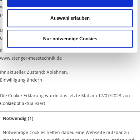
s
wir sind, wie Sie uns kontaktieren können und wie wir
w
personenbezogene Daten verarbeiten.
a
Auswahl erlauben
h
Bitte geben Sie Ihre Einwilligungs-ID und das Datum an, wenn Sie
l
uns bezüglich Ihrer Einwilligung kontaktieren.
Nur notwendige Cookies
Ihre Einwilligung trifft auf die folgenden Domains zu:
www.stenger-messtechnik.de
Ihr aktueller Zustand: Ablehnen.
Einwilligung ändern
Die Cookie-Erklärung wurde das letzte Mal am 17/07/2023 von
Cookiebot
aktualisiert:
Notwendig (1)
Notwendige Cookies helfen dabei, eine Webseite nutzbar zu